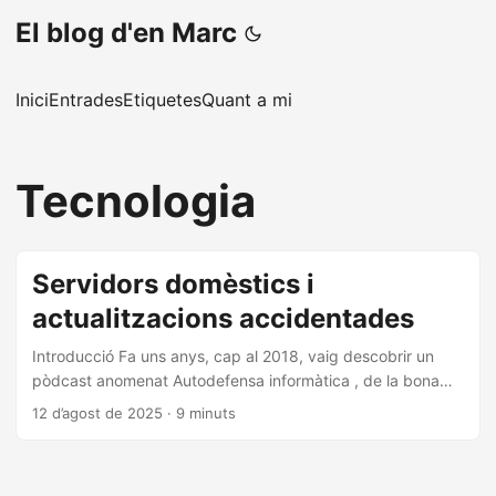
El blog d'en Marc
Inici
Entrades
Etiquetes
Quant a mi
Tecnologia
Servidors domèstics i
actualitzacions accidentades
Introducció Fa uns anys, cap al 2018, vaig descobrir un
pòdcast anomenat Autodefensa informàtica , de la bona
gent de Radio Almaina. Va ser dels primers pòdcasts que
12 d’agost de 2025
·
9 minuts
escoltava, i va suposar un punt d’inflexió en la meva
percepció de la tecnologia, especialment del que
anomenem «núvol». Fins llavors, tot i tenir Linux a